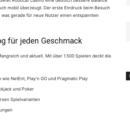
bietet Robocat Casino eine deutlich bessere Balance
uch mobil überzeugt. Der erste Eindruck beim Besuch
n, was gerade für neue Nutzer einen entspannten
og für jeden Geschmack
angreich und aktuell. Mit über 1.500 Spielen deckt die
 wie NetEnt, Play’n GO und Pragmatic Play
ackjack und Poker
rsen Spielvarianten
tungen