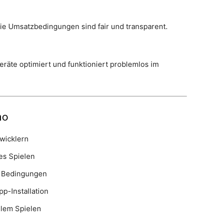
Die Umsatzbedingungen sind fair und transparent.
Geräte optimiert und funktioniert problemlos im
no
wicklern
es Spielen
n Bedingungen
p-Installation
llem Spielen