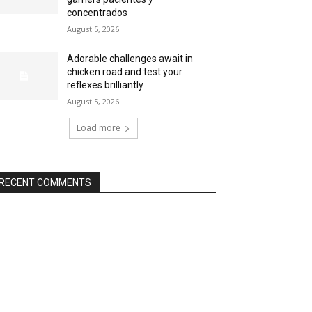
concentrados
August 5, 2026
Adorable challenges await in
chicken road and test your
reflexes brilliantly
August 5, 2026
Load more
RECENT COMMENTS