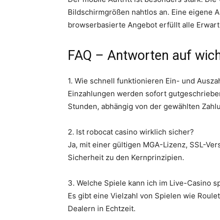
Bildschirmgrößen nahtlos an. Eine eigene Ap
browserbasierte Angebot erfüllt alle Erwa
FAQ – Antworten auf wich
1. Wie schnell funktionieren Ein- und Ausz
Einzahlungen werden sofort gutgeschrieben
Stunden, abhängig von der gewählten Zah
2. Ist robocat casino wirklich sicher?
Ja, mit einer gültigen MGA-Lizenz, SSL-Ve
Sicherheit zu den Kernprinzipien.
3. Welche Spiele kann ich im Live-Casino s
Es gibt eine Vielzahl von Spielen wie Roul
Dealern in Echtzeit.