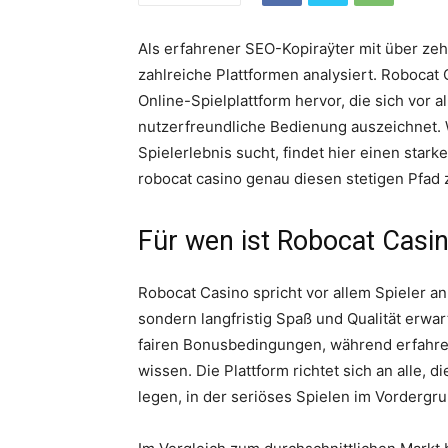
Als erfahrener SEO-Kopiraÿter mit über ze
zahlreiche Plattformen analysiert. Robocat
Online-Spielplattform hervor, die sich vor 
nutzerfreundliche Bedienung auszeichnet
Spielerlebnis sucht, findet hier einen stark
robocat casino genau diesen stetigen Pfad
Für wen ist Robocat Casi
Robocat Casino spricht vor allem Spieler an
sondern langfristig Spaß und Qualität erwar
fairen Bonusbedingungen, während erfahrene
wissen. Die Plattform richtet sich an alle,
legen, in der seriöses Spielen im Vordergru