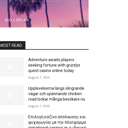
MOST READ
Adventure awaits players
seeking fortune with grizzlys
quest casino online today
August 7, 2026
Upplevelserna längs slingrande
vägar och spännande chicken
road lockar många besökare nu
August 7, 2026
Επιλογή καζίνο απόλαυσης και
ψυχαγωγίας με την πλατφόρμα
spinational-casinos.gr, η ιδανική