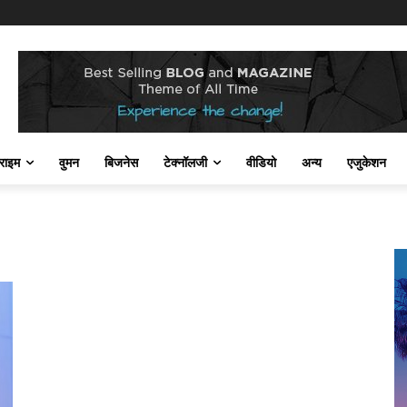
राइम
वुमन
बिजनेस
टेक्नॉलजी
वीडियो
अन्य
एजुकेशन