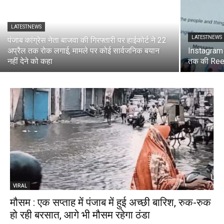
LATESTNEWS
LATESTNEWS
पंजाब कांग्रेस नेता बाजवा की गिरफ्तारी पर हाईकोर्ट ने 22
अप्रैल तक रोक लगाई, मामले पर कोई सार्वजनिक बयान
Instagram न
नहीं देने को कहा
तक की Ree
VIRAL
मौसम : एक सप्ताह में पंजाब में हुई अच्छी बारिश, रुक-रुक
हो रही बरसात, आगे भी मौसम रहेगा ठंडा