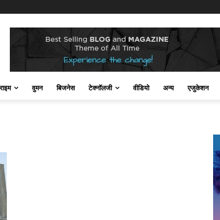
राइम
वुमन
बिजनेस
टेक्नॉलजी
वीडियो
अन्य
एजुकेशन