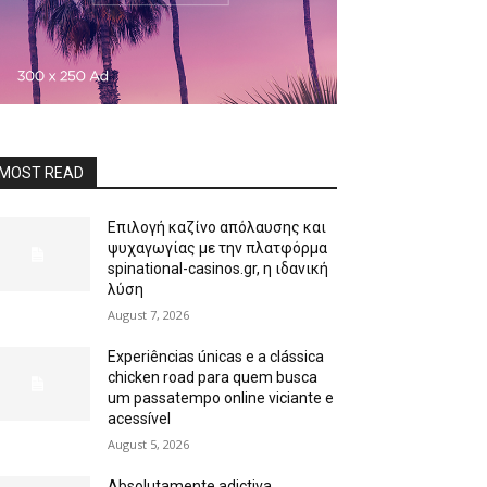
MOST READ
Επιλογή καζίνο απόλαυσης και
ψυχαγωγίας με την πλατφόρμα
spinational-casinos.gr, η ιδανική
λύση
August 7, 2026
Experiências únicas e a clássica
chicken road para quem busca
um passatempo online viciante e
acessível
August 5, 2026
Absolutamente adictiva