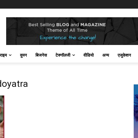
राइम
वुमन
बिजनेस
टेक्नॉलजी
वीडियो
अन्य
एजुकेशन
doyatra