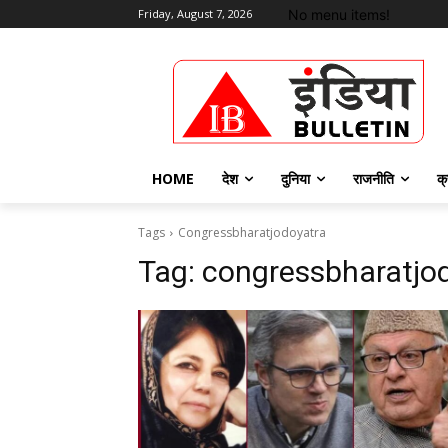
No menu items!
Friday, August 7, 2026
HOME
देश
दुनिया
राजनीति
क्
Tags
Congressbharatjodoyatra
Tag:
congressbharatjo