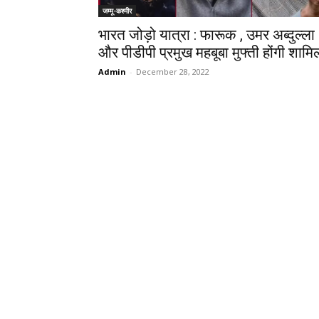
जम्मू-कश्मीर
भारत जोड़ो यात्रा : फारूक , उमर अब्दुल्ला
और पीडीपी प्रमुख महबूबा मुफ्ती होंगी शामि
Admin
-
December 28, 2022