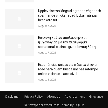
Upplevelserna längs slingrande vägar och
spännande chicken road lockar många
besökare nu
August 7, 2026
Επιλογή καζίνο απόλαυσης και
ψυχαγωγίας με την πλατφόρμα
spinational-casinos.gr, η ιδανική λύση
August 7, 2026
Experiências únicas e a clássica chicken
road para quem busca um passatempo
online viciante e acessível
August 5, 2026
Disclaimer
Privacy Policy
About Us
Advertisement
Grievance
© Newspaper WordPress Theme by TagDiv