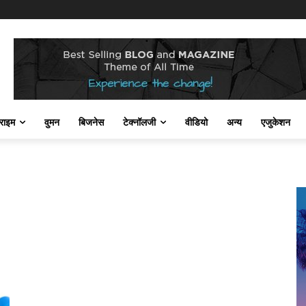
राइम
वुमन
बिजनेस
टेक्नॉलजी
वीडियो
अन्य
एजुकेशन