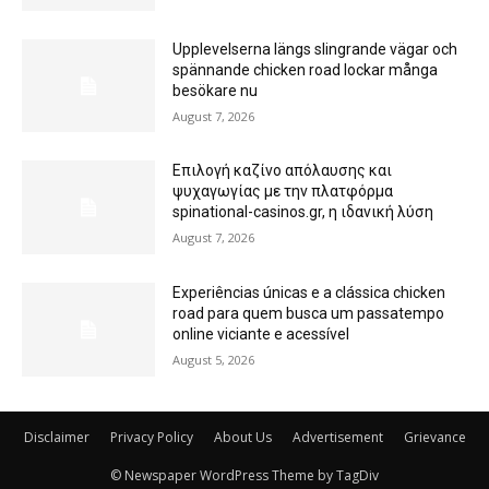
Upplevelserna längs slingrande vägar och
spännande chicken road lockar många
besökare nu
August 7, 2026
Επιλογή καζίνο απόλαυσης και
ψυχαγωγίας με την πλατφόρμα
spinational-casinos.gr, η ιδανική λύση
August 7, 2026
Experiências únicas e a clássica chicken
road para quem busca um passatempo
online viciante e acessível
August 5, 2026
Disclaimer
Privacy Policy
About Us
Advertisement
Grievance
© Newspaper WordPress Theme by TagDiv