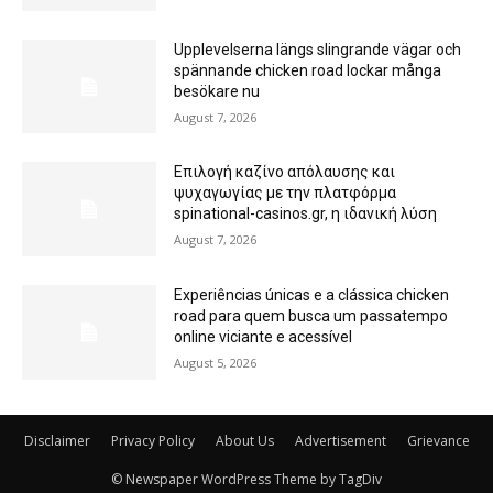
Upplevelserna längs slingrande vägar och
spännande chicken road lockar många
besökare nu
August 7, 2026
Επιλογή καζίνο απόλαυσης και
ψυχαγωγίας με την πλατφόρμα
spinational-casinos.gr, η ιδανική λύση
August 7, 2026
Experiências únicas e a clássica chicken
road para quem busca um passatempo
online viciante e acessível
August 5, 2026
Disclaimer
Privacy Policy
About Us
Advertisement
Grievance
© Newspaper WordPress Theme by TagDiv