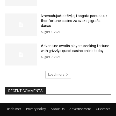
Iznenađujući doživljaj i bogata ponuda uz
thor fortune casino za svakog igrača
danas
August 8, 2026
Adventure awaits players seeking fortune
with grizzlys quest casino online today
August 7, 2026
Load more
RECENT COMMENTS
Disclaimer
Privacy Policy
About Us
Advertisement
Grievance