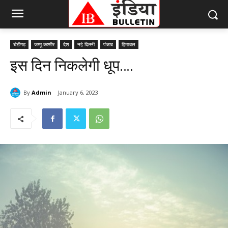
चंडीगढ़
जम्मू-कश्मीर
देश
नई दिल्ली
पंजाब
हिमाचल
इस दिन निकलेगी धूप….
By
Admin
January 6, 2023