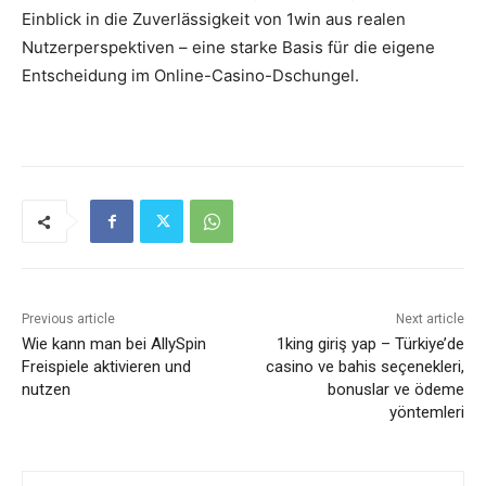
Einblick in die Zuverlässigkeit von 1win aus realen
Nutzerperspektiven – eine starke Basis für die eigene
Entscheidung im Online-Casino-Dschungel.
Previous article
Next article
Wie kann man bei AllySpin
1king giriş yap – Türkiye’de
Freispiele aktivieren und
casino ve bahis seçenekleri,
nutzen
bonuslar ve ödeme
yöntemleri