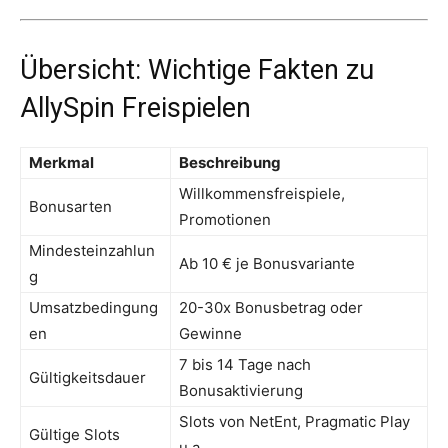
Übersicht: Wichtige Fakten zu
AllySpin Freispielen
Merkmal
Beschreibung
Willkommensfreispiele,
Bonusarten
Promotionen
Mindesteinzahlun
Ab 10 € je Bonusvariante
g
Umsatzbedingung
20-30x Bonusbetrag oder
en
Gewinne
7 bis 14 Tage nach
Gültigkeitsdauer
Bonusaktivierung
Slots von NetEnt, Pragmatic Play
Gültige Slots
u.a.