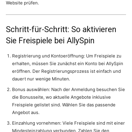
Website prüfen.
Schritt-für-Schritt: So aktivieren
Sie Freispiele bei AllySpin
Registrierung und Kontoeröffnung: Um Freispiele zu
erhalten, müssen Sie zunächst ein Konto bei AllySpin
eröffnen. Der Registrierungsprozess ist einfach und
dauert nur wenige Minuten.
Bonus auswählen: Nach der Anmeldung besuchen Sie
die Bonusseite, wo aktuelle Angebote inklusive
Freispiele gelistet sind. Wählen Sie das passende
Angebot aus.
Einzahlung vornehmen: Viele Freispiele sind mit einer
Mindesteinzahlung verbunden. Zahlen Sie den