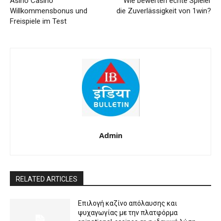
Asino Casino
Wie bewerten echte Spieler
Willkommensbonus und
die Zuverlässigkeit von 1win?
Freispiele im Test
Admin
RELATED ARTICLES
Επιλογή καζίνο απόλαυσης και
ψυχαγωγίας με την πλατφόρμα