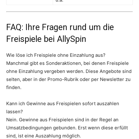
FAQ: Ihre Fragen rund um die
Freispiele bei AllySpin
Wie löse ich Freispiele ohne Einzahlung aus?
Manchmal gibt es Sonderaktionen, bei denen Freispiele
ohne Einzahlung vergeben werden. Diese Angebote sind
selten, aber in der Promo-Rubrik oder per Newsletter zu
finden.
Kann ich Gewinne aus Freispielen sofort auszahlen
lassen?
Nein. Gewinne aus Freispielen sind in der Regel an
Umsatzbedingungen gebunden. Erst wenn diese erfüllt
sind, ist eine Auszahlung möglich.