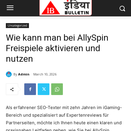
Uncategorized
Wie kann man bei AllySpin
Freispiele aktivieren und
nutzen
By
Admin
March 10, 2026
Als erfahrener SEO-Texter mit zehn Jahren im iGaming-
Bereich und spezialisiert auf Expertenreviews für
Partnerseiten, möchte ich Ihnen heute einen klaren und
praxisnahen Leitfaden geben, wie Sie bei AllySpin