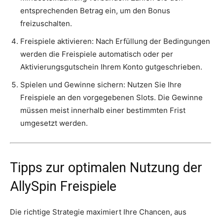
entsprechenden Betrag ein, um den Bonus
freizuschalten.
Freispiele aktivieren: Nach Erfüllung der Bedingungen
werden die Freispiele automatisch oder per
Aktivierungsgutschein Ihrem Konto gutgeschrieben.
Spielen und Gewinne sichern: Nutzen Sie Ihre
Freispiele an den vorgegebenen Slots. Die Gewinne
müssen meist innerhalb einer bestimmten Frist
umgesetzt werden.
Tipps zur optimalen Nutzung der
AllySpin Freispiele
Die richtige Strategie maximiert Ihre Chancen, aus