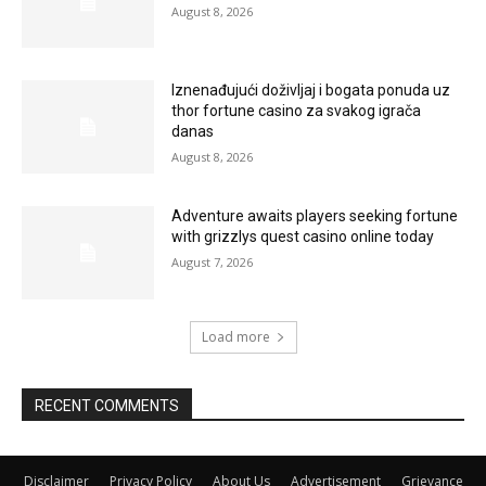
August 8, 2026
Iznenađujući doživljaj i bogata ponuda uz
thor fortune casino za svakog igrača
danas
August 8, 2026
Adventure awaits players seeking fortune
with grizzlys quest casino online today
August 7, 2026
Load more
RECENT COMMENTS
Disclaimer
Privacy Policy
About Us
Advertisement
Grievance