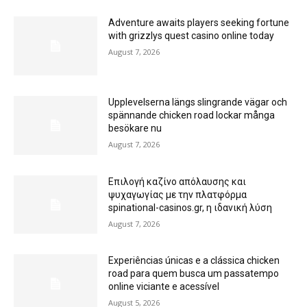
Adventure awaits players seeking fortune
with grizzlys quest casino online today
August 7, 2026
Upplevelserna längs slingrande vägar och
spännande chicken road lockar många
besökare nu
August 7, 2026
Επιλογή καζίνο απόλαυσης και
ψυχαγωγίας με την πλατφόρμα
spinational-casinos.gr, η ιδανική λύση
August 7, 2026
Experiências únicas e a clássica chicken
road para quem busca um passatempo
online viciante e acessível
August 5, 2026