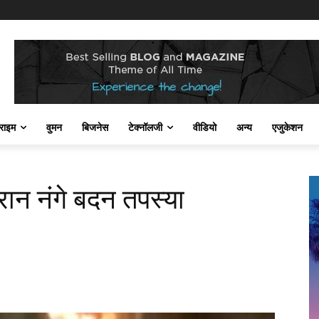
राइम
वुमन
बिजनेस
टेक्नॉलजी
वीडियो
अन्य
एजुकेशन
ौरान नंगे बदन तपस्या