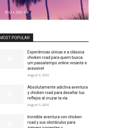
MOST POPULAR
Experiências únicas e a clássica
chicken road para quem busca
um passatempo online viciante e
acessível
August 5, 2026
Absolutamente adictiva aventura
y chicken road para desafiar tus
reflejos al cruzar la vía
August 5, 2026
Increíble aventura con chicken
road y sus obstáculos para
gamers pacientes y