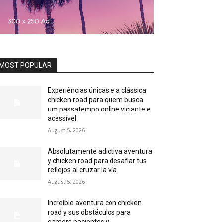
MOST POPULAR
Experiências únicas e a clássica
chicken road para quem busca
um passatempo online viciante e
acessível
August 5, 2026
Absolutamente adictiva aventura
y chicken road para desafiar tus
reflejos al cruzar la vía
August 5, 2026
Increíble aventura con chicken
road y sus obstáculos para
gamers pacientes y