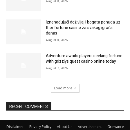
August 8, 2026
Iznenađujući doživljaj i bogata ponuda uz
thor fortune casino za svakog igrača
danas
August 8, 2026
Adventure awaits players seeking fortune
with grizzlys quest casino online today
August 7, 2026
Load more
RECENT COMMENTS
Disclaimer
Privacy Policy
About Us
Advertisement
Grievance