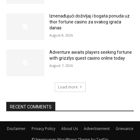
Iznenađujući doživljaj i bogata ponuda uz
thor fortune casino za svakog igrača
danas
August 8, 2026
Adventure awaits players seeking fortune
with grizzlys quest casino online today
August 7, 2026
Load more
RECENT COMMENTS
Disclaimer
Privacy Policy
About Us
Advertisement
Grievance
© Newspaper WordPress Theme by TagDiv