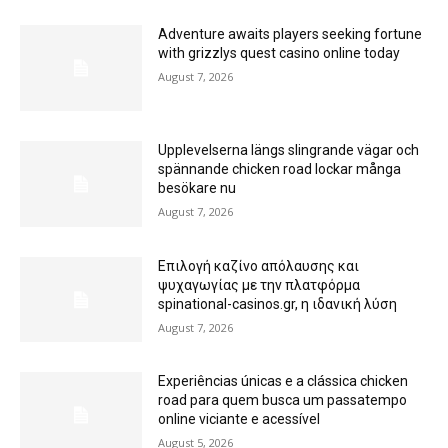
Adventure awaits players seeking fortune
with grizzlys quest casino online today
August 7, 2026
Upplevelserna längs slingrande vägar och
spännande chicken road lockar många
besökare nu
August 7, 2026
Επιλογή καζίνο απόλαυσης και
ψυχαγωγίας με την πλατφόρμα
spinational-casinos.gr, η ιδανική λύση
August 7, 2026
Experiências únicas e a clássica chicken
road para quem busca um passatempo
online viciante e acessível
August 5, 2026