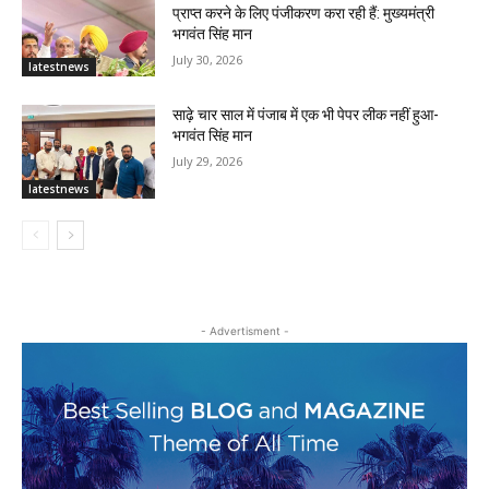
प्राप्त करने के लिए पंजीकरण करा रही हैं: मुख्यमंत्री
भगवंत सिंह मान
July 30, 2026
latestnews
साढ़े चार साल में पंजाब में एक भी पेपर लीक नहीं हुआ-
भगवंत सिंह मान
July 29, 2026
latestnews
- Advertisment -