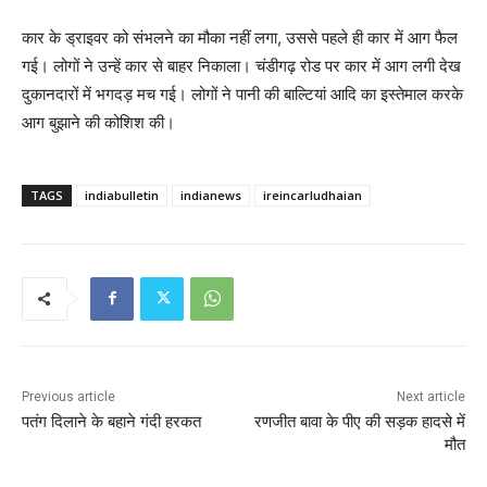
कार के ड्राइवर को संभलने का मौका नहीं लगा, उससे पहले ही कार में आग फैल
गई। लोगों ने उन्हें कार से बाहर निकाला। चंडीगढ़ रोड पर कार में आग लगी देख
दुकानदारों में भगदड़ मच गई। लोगों ने पानी की बाल्टियां आदि का इस्तेमाल करके
आग बुझाने की कोशिश की।
TAGS
indiabulletin
indianews
ireincarludhaian
Previous article
Next article
पतंग दिलाने के बहाने गंदी हरकत
रणजीत बावा के पीए की सड़क हादसे में
मौत