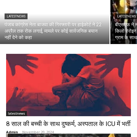
LATESTNEWS
LATESTNEWS
पंजाब कांग्रेस नेता बाजवा की गिरफ्तारी पर हाईकोर्ट ने 22
बीएसएफ ने न
अप्रैल तक रोक लगाई, मामले पर कोई सार्वजनिक बयान
किलो हेरोइन
नहीं देने को कहा
ग्राम के साथ
latestnews
8 साल की बच्ची के साथ दुष्कर्म, अस्पताल के ICU में भर्ती
Admin
-
November 20, 2024