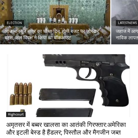
ELECTION
LATESTNEWS
आज मानसून सत्र का चौथा दिन, होगी बजट पर जोरदार
जहाज में आग 
बहस, कल विपक्ष ने किया था वॉकआउट
नाविक लापत
Highcourt
अमृतसर में बब्बर खालसा का आतंकी गिरफ्तार:अमेरिका
और इटली बेस्ड है हैंडलर; पिस्तौल और मैगजीन जब्त