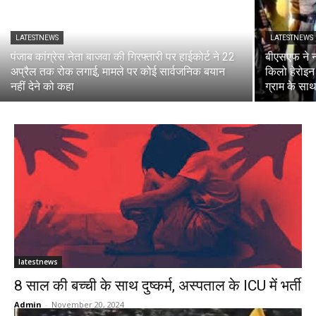
LATESTNEWS
LATESTNEWS
पंजाब कांग्रेस नेता बाजवा की गिरफ्तारी पर हाईकोर्ट ने 22
बीएसएफ ने न
अप्रैल तक रोक लगाई, मामले पर कोई सार्वजनिक बयान
किलो हेरोइन
नहीं देने को कहा
ग्राम के साथ
latestnews
8 साल की बच्ची के साथ दुष्कर्म, अस्पताल के ICU में भर्ती
Admin
-
November 20, 2024